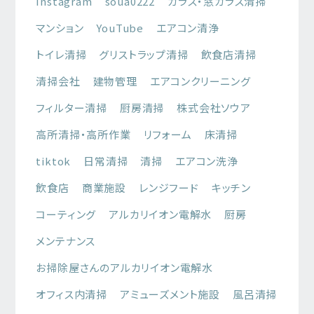
Instagram
soua0222
ガラス・窓ガラス清掃
マンション
YouTube
エアコン清浄
トイレ清掃
グリストラップ清掃
飲食店清掃
清掃会社
建物管理
エアコンクリーニング
フィルター清掃
厨房清掃
株式会社ソウア
高所清掃・高所作業
リフォーム
床清掃
tiktok
日常清掃
清掃
エアコン洗浄
飲食店
商業施設
レンジフード
キッチン
コーティング
アルカリイオン電解水
厨房
メンテナンス
お掃除屋さんのアルカリイオン電解水
オフィス内清掃
アミューズメント施設
風呂清掃