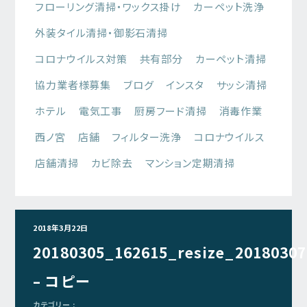
フローリング清掃・ワックス掛け
カーペット洗浄
外装タイル清掃・御影石清掃
コロナウイルス対策
共有部分
カーペット清掃
協力業者様募集
ブログ
インスタ
サッシ清掃
ホテル
電気工事
厨房フード清掃
消毒作業
西ノ宮
店舗
フィルター洗浄
コロナウイルス
店舗清掃
カビ除去
マンション定期清掃
2018年3月22日
20180305_162615_resize_2018030
– コピー
カテゴリー :