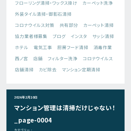
フローリング清掃・ワックス掛け
カーペット洗浄
外装タイル清掃・御影石清掃
コロナウイルス対策
共有部分
カーペット清掃
協力業者様募集
ブログ
インスタ
サッシ清掃
ホテル
電気工事
厨房フード清掃
消毒作業
西ノ宮
店舗
フィルター洗浄
コロナウイルス
店舗清掃
カビ除去
マンション定期清掃
2026年2月10日
マンション管理は清掃だけじゃない！
_page-0004
カテゴリー :