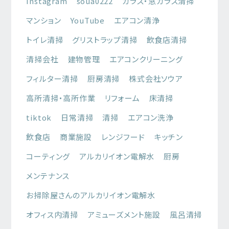
Instagram
soua0222
ガラス・窓ガラス清掃
マンション
YouTube
エアコン清浄
トイレ清掃
グリストラップ清掃
飲食店清掃
清掃会社
建物管理
エアコンクリーニング
フィルター清掃
厨房清掃
株式会社ソウア
高所清掃・高所作業
リフォーム
床清掃
tiktok
日常清掃
清掃
エアコン洗浄
飲食店
商業施設
レンジフード
キッチン
コーティング
アルカリイオン電解水
厨房
メンテナンス
お掃除屋さんのアルカリイオン電解水
オフィス内清掃
アミューズメント施設
風呂清掃