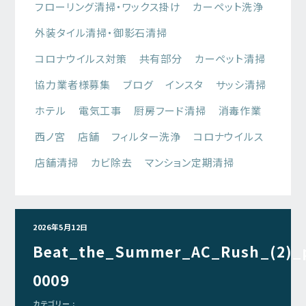
フローリング清掃・ワックス掛け
カーペット洗浄
外装タイル清掃・御影石清掃
コロナウイルス対策
共有部分
カーペット清掃
協力業者様募集
ブログ
インスタ
サッシ清掃
ホテル
電気工事
厨房フード清掃
消毒作業
西ノ宮
店舗
フィルター洗浄
コロナウイルス
店舗清掃
カビ除去
マンション定期清掃
2026年5月12日
Beat_the_Summer_AC_Rush_(2)_
0009
カテゴリー :