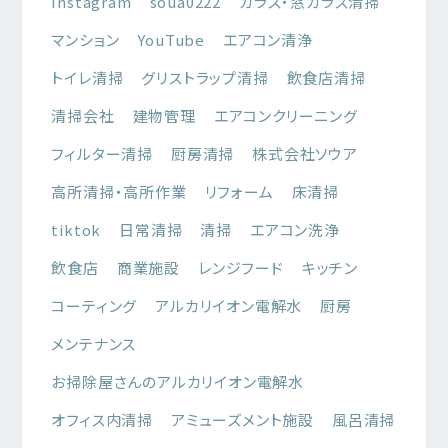
Instagram
soua0222
ガラス・窓ガラス清掃
マンション
YouTube
エアコン清浄
トイレ清掃
グリストラップ清掃
飲食店清掃
清掃会社
建物管理
エアコンクリーニング
フィルター清掃
厨房清掃
株式会社ソウア
高所清掃・高所作業
リフォーム
床清掃
tiktok
日常清掃
清掃
エアコン洗浄
飲食店
商業施設
レンジフード
キッチン
コーティング
アルカリイオン電解水
厨房
メンテナンス
お掃除屋さんのアルカリイオン電解水
オフィス内清掃
アミューズメント施設
風呂清掃