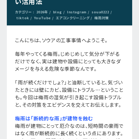
い活用法
カテゴリー :
2026年
blog
Instagram
soua0222
tiktok
YouTube
エアコンクリーニング
梅雨対策
こんにちは、ソウアの工事事情へようこそ。
毎年やってくる梅雨。じめじめして気分が下がる
だけでなく、実は建物や設備にとっても大きなダ
メージを与える危険な季節なんです。
「雨が続くだけでしょ？」と油断していると、気づい
たときには壁にカビ、設備にトラブル…ということ
も。今回は梅雨の湿気が引き起こす設備トラブル
と、その対策をエビデンスを交えてお伝えします。
梅雨は「断続的な雨」が建物を蝕む
梅雨が建物にとって厄介なのは、短時間の豪雨で
はなく雨が断続的に長く続くという点にあります。