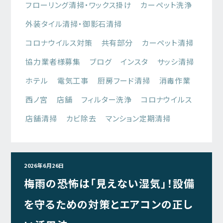
フローリング清掃・ワックス掛け
カーペット洗浄
外装タイル清掃・御影石清掃
コロナウイルス対策
共有部分
カーペット清掃
協力業者様募集
ブログ
インスタ
サッシ清掃
ホテル
電気工事
厨房フード清掃
消毒作業
西ノ宮
店舗
フィルター洗浄
コロナウイルス
店舗清掃
カビ除去
マンション定期清掃
2026年6月26日
梅雨の恐怖は「見えない湿気」！設備
を守るための対策とエアコンの正し