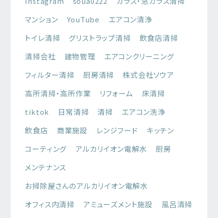
Instagram
soua0222
ガラス・窓ガラス清掃
マンション
YouTube
エアコン清浄
トイレ清掃
グリストラップ清掃
飲食店清掃
清掃会社
建物管理
エアコンクリーニング
フィルター清掃
厨房清掃
株式会社ソウア
高所清掃・高所作業
リフォーム
床清掃
tiktok
日常清掃
清掃
エアコン洗浄
飲食店
商業施設
レンジフード
キッチン
コーティング
アルカリイオン電解水
厨房
メンテナンス
お掃除屋さんのアルカリイオン電解水
オフィス内清掃
アミューズメント施設
風呂清掃