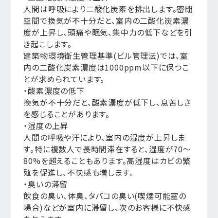
人間は呼吸により二酸化炭素を排出します。密閉
空間で換気が不十分だと、室内の二酸化炭素濃
度が上昇し、頭痛や眠気、集中力の低下などを引
き起こします。
建築物環境衛生管理基準(ビル管理法)では、室
内の二酸化炭素濃度は1000ppm以下に保つこ
とが求められています。
・酸素濃度の低下
換気が不十分だと、酸素濃度が低下し、息苦しさ
を感じることがあります。
・湿度の上昇
人間の呼吸や汗により、室内の湿度が上昇しま
す。特に複数人で長時間滞在すると、湿度が70〜
80%を超えることもあります。高湿度はカビの繁
殖を促進し、不快感も増します。
・臭いの滞留
飲食の臭い、体臭、タバコの臭い(喫煙可能室の
場合)などが室内に滞留し、次のお客様に不快感