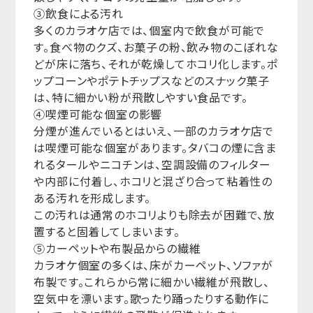
③飲食による汚れ
多くのカラオケ店では、個室内で飲食が可能で
す。食べ物のクズ、お菓子の粉、飲み物のこぼれな
どが床に落ち、それが乾燥してホコリ化します。ポ
ップコーンやポテトチップスなどのスナック菓子
は、特に細かい粉が飛散しやすい食品です。
④喫煙可能な個室の影響
分煙が進んでいるとはいえ、一部のカラオケ店で
は喫煙可能な個室があります。タバコの煙に含ま
れるタールやニコチンは、空調設備のフィルター
や内部に付着し、ホコリと混ざり合って粘着性の
ある汚れを形成します。
この汚れは通常のホコリよりも除去が困難で、放
置すると固着してしまいます。
⑤カーペットや布製品からの繊維
カラオケ個室の多くは、床がカーペット、ソファが
布製です。これらから常に細かい繊維が飛散し、
空気中を漂います。歌ったり踊ったりする動作に