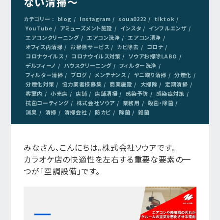
ない清掃～
カテゴリー :
blog
Instagram
soua0222
tiktok
YouTube
アミューズメント施設
インスタ
インフルエンザ
エアコンクリーニング
エアコン洗浄
エアコン清浄
オフィス内清掃
お掃除サービス
カビ除去
コロナ
コロナウイルス
コロナウイルス対策
ソウアお掃除LABO
デルフィーノ
ハウスクリーニング
フィルター洗浄
フィルター清掃
ブログ
メンテナンス
ヤニ取り清掃
分煙化
分煙化対策
協力業者様募集
商業施設
大掃除
定期清掃
客室内
小売店
店舗
店舗清掃
感染予防
感染症対策
抗菌コーティング
株式会社ソウア
業務用
殺菌・除菌
消臭
清掃
清掃会社
防カビ
除菌
雑菌
みなさん、こんにちは。株式会社ソウアです。
カラオケ店の快適性を左右する重要な要素の一
つが「空調設備」です。