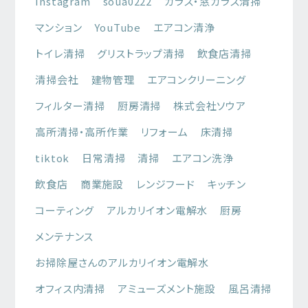
Instagram
soua0222
ガラス・窓ガラス清掃
マンション
YouTube
エアコン清浄
トイレ清掃
グリストラップ清掃
飲食店清掃
清掃会社
建物管理
エアコンクリーニング
フィルター清掃
厨房清掃
株式会社ソウア
高所清掃・高所作業
リフォーム
床清掃
tiktok
日常清掃
清掃
エアコン洗浄
飲食店
商業施設
レンジフード
キッチン
コーティング
アルカリイオン電解水
厨房
メンテナンス
お掃除屋さんのアルカリイオン電解水
オフィス内清掃
アミューズメント施設
風呂清掃