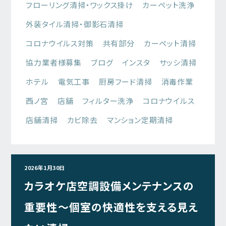
フローリング清掃・ワックス掛け
カーペット洗浄
外装タイル清掃・御影石清掃
コロナウイルス対策
共有部分
カーペット清掃
協力業者様募集
ブログ
インスタ
サッシ清掃
ホテル
電気工事
厨房フード清掃
消毒作業
西ノ宮
店舗
フィルター洗浄
コロナウイルス
店舗清掃
カビ除去
マンション定期清掃
2026年1月30日
カラオケ店空調設備メンテナンスの
重要性～個室の快適性を支える見え