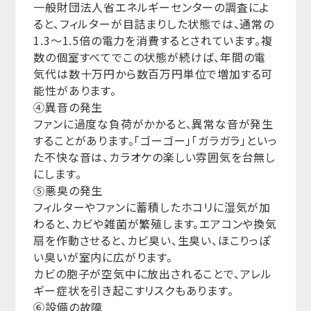
一般財団法人省エネルギーセンターの調査によ
ると、フィルターが目詰まりした状態では、通常の
1.3〜1.5倍の電力を消費するとされています。複
数の個室すべてでこの状態が続けば、年間の電
気代は数十万円から数百万円単位で増加する可
能性があります。
④異音の発生
ファンに過度な負荷がかかると、異常な音が発生
することがあります。「ゴーゴー」「ガラガラ」といっ
た不快な音は、カラオケの楽しい雰囲気を台無し
にします。
⑤悪臭の発生
フィルターやファンに蓄積したホコリに湿気が加
わると、カビや雑菌が繁殖します。エアコンや換気
扇を作動させると、カビ臭い、生臭い、ほこりっぽ
い臭いが室内に広がります。
カビの胞子が空気中に放出されることで、アレル
ギー症状を引き起こすリスクもあります。
⑥設備の故障