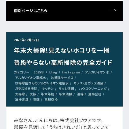
個別ページはこちら
2025年12月17日
年末大掃除!見えないホコリを一掃
普段やらない高所掃除の完全ガイド
カテゴリー :
2025年
blog
Instagram
アルカリイオン水
アルカリイオン電解水
お掃除サービス
お掃除屋さんのアルカリイオン電解水
ガラス・窓ガラス清掃
ガラス拭き掃除
キッチン
サッシ清掃
ハウスクリーニング
大掃除
大阪
年末年始
年末清掃
清掃
清掃会社
清掃道具
電球
電球交換
みなさん、こんにちは。株式会社ソウアです。
部屋を見渡して「うちはきれいだ」と思っていて