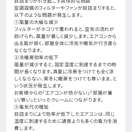
目詰まりが引き起こす具体的な問題
空調設備のフィルターやファンが目詰まりすると、
以下のような問題が発生します。
①風量の大幅な減少
フィルターがホコリで覆われると、空気の流れが
妨げられ、風量が著しく減少します。エアコンから
出る風が弱く、部屋全体に冷気や暖気が行き渡ら
なくなります。
②冷暖房効率の低下
風量が減少すると、設定温度に到達するまでの時
間が長くなります。真夏に冷房をつけても全く涼
しくならない、真冬に暖房をつけても寒いまま、と
いう状況が発生します。
お客様からの「エアコンが効かない」「部屋が暑
い/寒い」といったクレームにつながります。
③電気代の増加
目詰まりにより効率が低下したエアコンは、同じ
温度に到達するために通常よりも多くの電力を消
費します。