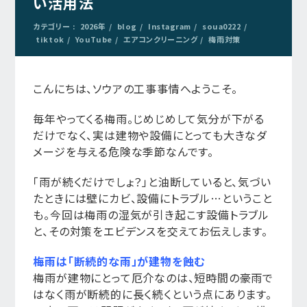
い活用法
カテゴリー :
2026年
blog
Instagram
soua0222
tiktok
YouTube
エアコンクリーニング
梅雨対策
こんにちは、ソウアの工事事情へようこそ。
毎年やってくる梅雨。じめじめして気分が下がる
だけでなく、実は建物や設備にとっても大きなダ
メージを与える危険な季節なんです。
「雨が続くだけでしょ？」と油断していると、気づい
たときには壁にカビ、設備にトラブル…ということ
も。今回は梅雨の湿気が引き起こす設備トラブル
と、その対策をエビデンスを交えてお伝えします。
梅雨は「断続的な雨」が建物を蝕む
梅雨が建物にとって厄介なのは、短時間の豪雨で
はなく雨が断続的に長く続くという点にあります。