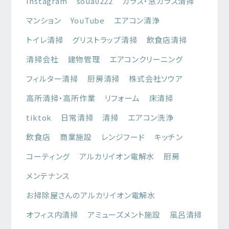
Instagram
soua0222
ガラス・窓ガラス清掃
マンション
YouTube
エアコン清浄
トイレ清掃
グリストラップ清掃
飲食店清掃
清掃会社
建物管理
エアコンクリーニング
フィルター清掃
厨房清掃
株式会社ソウア
高所清掃・高所作業
リフォーム
床清掃
tiktok
日常清掃
清掃
エアコン洗浄
飲食店
商業施設
レンジフード
キッチン
コーティング
アルカリイオン電解水
厨房
メンテナンス
お掃除屋さんのアルカリイオン電解水
オフィス内清掃
アミューズメント施設
風呂清掃