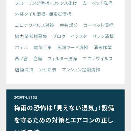
フローリング清掃・ワックス掛け
カーペット洗浄
外装タイル清掃・御影石清掃
コロナウイルス対策
共有部分
カーペット清掃
協力業者様募集
ブログ
インスタ
サッシ清掃
ホテル
電気工事
厨房フード清掃
消毒作業
西ノ宮
店舗
フィルター洗浄
コロナウイルス
店舗清掃
カビ除去
マンション定期清掃
2026年6月26日
梅雨の恐怖は「見えない湿気」！設備
を守るための対策とエアコンの正し