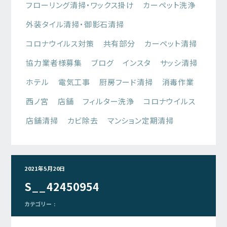
フローリング清掃・ワックス掛け
カーペット洗浄
外装タイル清掃・御影石清掃
コロナウイルス対策
共有部分
カーペット清掃
協力業者様募集
ブログ
インスタ
サッシ清掃
ホテル
電気工事
厨房フード清掃
消毒作業
西ノ宮
店舗
フィルター洗浄
コロナウイルス
店舗清掃
カビ除去
マンション定期清掃
2021年5月20日
S__42450954
カテゴリー :