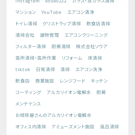
Instagram
soua0222
ガラス・窓ガラス清掃
マンション
YouTube
エアコン清浄
トイレ清掃
グリストラップ清掃
飲食店清掃
清掃会社
建物管理
エアコンクリーニング
フィルター清掃
厨房清掃
株式会社ソウア
高所清掃・高所作業
リフォーム
床清掃
tiktok
日常清掃
清掃
エアコン洗浄
飲食店
商業施設
レンジフード
キッチン
コーティング
アルカリイオン電解水
厨房
メンテナンス
お掃除屋さんのアルカリイオン電解水
オフィス内清掃
アミューズメント施設
風呂清掃