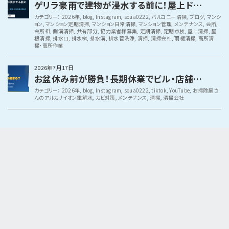
ゲリラ豪雨で建物が浸水する前に！屋上ドレン・側溝・排水設備の夏点検
カテゴリー：
2026年
,
blog
,
Instagram
,
soua0222
,
バルコニー清掃
,
ブログ
,
マンシ
ョン
,
マンション定期清掃
,
マンション日常清掃
,
マンション管理
,
メンテナンス
,
会所
,
会所枡
,
側溝清掃
,
共有部分
,
協力業者様募集
,
定期清掃
,
定期点検
,
屋上清掃
,
屋
根清掃
,
排水口
,
排水桝
,
排水溝
,
排水管洗浄
,
清掃
,
清掃会社
,
雨樋清掃
,
高所清
掃・高所作業
2026年7月17日
お盆休み前が勝負！長期休業でビル・店舗に起きる設備トラブルと事前チェック
カテゴリー：
2026年
,
blog
,
Instagram
,
soua0222
,
tiktok
,
YouTube
,
お掃除屋さ
んのアルカリイオン電解水
,
カビ対策
,
メンテナンス
,
清掃
,
清掃会社
関西都市部を中心に展開するクリーニング会社