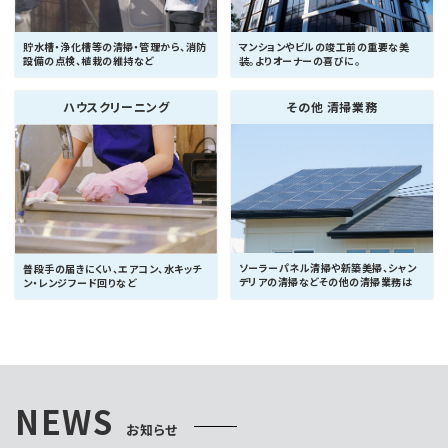
貯水槽・浄化槽等の清掃・管理から、消防
マンションやビルの竣工前の重要な美
設備の点検、植栽の維持など
装。よりオーナーの喜びに。
ハウスクリーニング
その他 清掃業務
ソーラーパネル清掃や新築美掃、シャン
普段手の届きにくい、エアコン、水キッチ
デリアの清掃などその他の清掃業務は
ン・レンジフード回りなど
NEWS
お知らせ