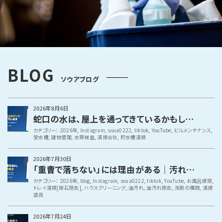
BLOG
ソウアブログ
2026年8月6日
蛇口の水は、屋上を通ってきているかもしれません｜貯水槽清掃という仕事
カテゴリー：
2026年
,
Instagram
,
soua0222
,
tiktok
,
YouTube
,
ビルメンテナンス
,
受水槽
,
建物管理
,
水質検査
,
清掃会社
,
貯水槽清掃
2026年7月30日
「重曹で落ちない」には理由がある｜汚れの正体と、プロが使う洗剤の選び方
カテゴリー：
2026年
,
blog
,
Instagram
,
soua0222
,
tiktok
,
YouTube
,
お風呂掃除
,
トレイ清掃[尿石除去]
,
ハウスクリーニング
,
油汚れ
,
油汚れ除去
,
洗剤の種類
,
清掃
道具
2026年7月24日