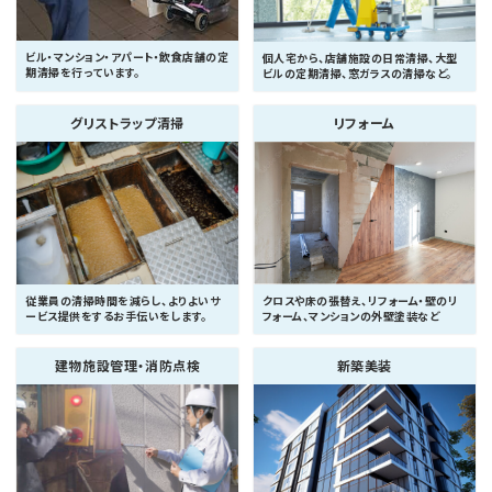
ビル・マンション・アパート・飲食店舗の定
個人宅から、店舗施設の日常清掃、大型
期清掃を行っています。
ビルの定期清掃、窓ガラスの清掃など。
グリストラップ清掃
リフォーム
クロスや床の張替え、リフォーム・壁のリ
従業員の清掃時間を減らし、よりよいサ
フォーム、マンションの外壁塗装など
ービス提供をするお手伝いをします。
建物施設管理・消防点検
新築美装