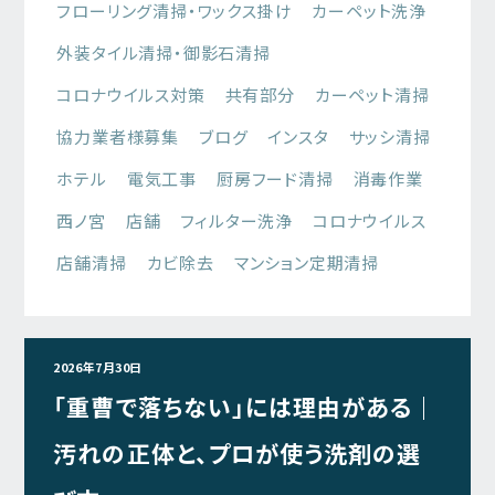
フローリング清掃・ワックス掛け
カーペット洗浄
外装タイル清掃・御影石清掃
コロナウイルス対策
共有部分
カーペット清掃
協力業者様募集
ブログ
インスタ
サッシ清掃
ホテル
電気工事
厨房フード清掃
消毒作業
西ノ宮
店舗
フィルター洗浄
コロナウイルス
店舗清掃
カビ除去
マンション定期清掃
2026年7月30日
「重曹で落ちない」には理由がある｜
汚れの正体と、プロが使う洗剤の選