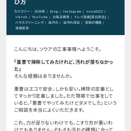
び方
カテゴリー :
2026年
blog
Instagram
soua0222
tiktok
YouTube
お風呂掃除
トレイ清掃[尿石除去]
ハウスクリーニング
油汚れ
油汚れ除去
洗剤の種類
清掃道具
こんにちは、ソウアの工事事情へようこそ。
「重曹で掃除してみたけれど、汚れが落ちなかっ
た」
そんな経験はありませんか。
重曹はエコで安全、しかも安い。掃除の定番とし
てすっかり定着しました。ただ現場で仕事をして
いると、「重曹でやってみたけどダメでした」という
ご相談を本当によくいただきます。
これ、力が足りないわけでも、こすり方が悪いわ
けでもありません。そもそも汚れの種類に合って