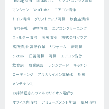
Instagram
soua0222
ガラス・窓ガラス清掃
マンション
YouTube
エアコン清浄
トイレ清掃
グリストラップ清掃
飲食店清掃
清掃会社
建物管理
エアコンクリーニング
フィルター清掃
厨房清掃
株式会社ソウア
高所清掃・高所作業
リフォーム
床清掃
tiktok
日常清掃
清掃
エアコン洗浄
飲食店
商業施設
レンジフード
キッチン
コーティング
アルカリイオン電解水
厨房
メンテナンス
お掃除屋さんのアルカリイオン電解水
オフィス内清掃
アミューズメント施設
風呂清掃