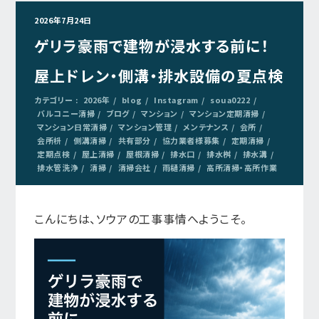
2026年7月24日
ゲリラ豪雨で建物が浸水する前に！
屋上ドレン・側溝・排水設備の夏点検
カテゴリー :
2026年
blog
Instagram
soua0222
バルコニー清掃
ブログ
マンション
マンション定期清掃
マンション日常清掃
マンション管理
メンテナンス
会所
会所枡
側溝清掃
共有部分
協力業者様募集
定期清掃
定期点検
屋上清掃
屋根清掃
排水口
排水桝
排水溝
排水管洗浄
清掃
清掃会社
雨樋清掃
高所清掃・高所作業
こんにちは、ソウアの工事事情へようこそ。