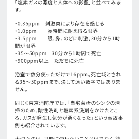
「塩素ガスの濃度と人体への影響」と並べてみま
す。
・0.35ppm 刺激臭により存在を感じる
・1.0ppm 長時間に耐え得る限界
・3.5ppm 眼、鼻、のどに刺激。30分から1時
間が限界
・35〜50ppm 30分から1時間で死亡
・900ppm以上 ただちに死亡
浴室で数分使っただけで16ppm。死亡域とされ
る35〜50ppmまで、決して遠い数字ではありま
せん。
同じく東京消防庁では、「自宅台所のシンクの清
掃のため、酸性洗剤と塩素系洗剤をかけたとこ
ろ、ガスが発生し気分が悪くなった」という事故事
例も紹介されています。
大切なのは、同時に使わないことだけでなく、続