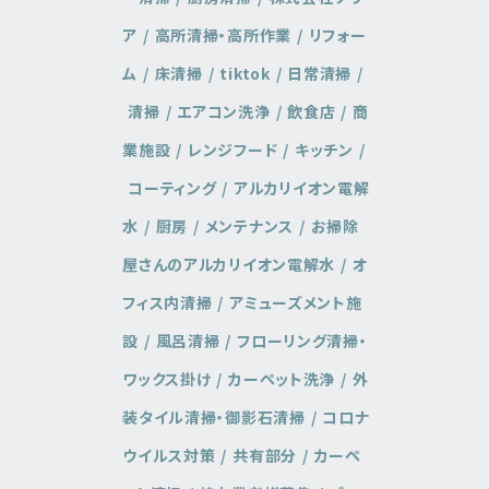
ア
高所清掃・高所作業
リフォー
ム
床清掃
tiktok
日常清掃
清掃
エアコン洗浄
飲食店
商
業施設
レンジフード
キッチン
コーティング
アルカリイオン電解
水
厨房
メンテナンス
お掃除
屋さんのアルカリイオン電解水
オ
フィス内清掃
アミューズメント施
設
風呂清掃
フローリング清掃・
ワックス掛け
カーペット洗浄
外
装タイル清掃・御影石清掃
コロナ
ウイルス対策
共有部分
カーペ