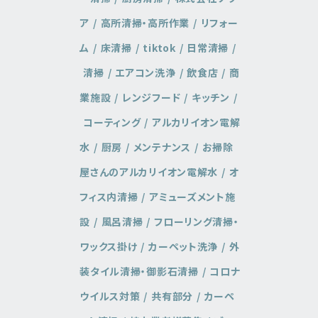
ア
高所清掃・高所作業
リフォー
ム
床清掃
tiktok
日常清掃
清掃
エアコン洗浄
飲食店
商
業施設
レンジフード
キッチン
コーティング
アルカリイオン電解
水
厨房
メンテナンス
お掃除
屋さんのアルカリイオン電解水
オ
フィス内清掃
アミューズメント施
設
風呂清掃
フローリング清掃・
ワックス掛け
カーペット洗浄
外
装タイル清掃・御影石清掃
コロナ
ウイルス対策
共有部分
カーペ