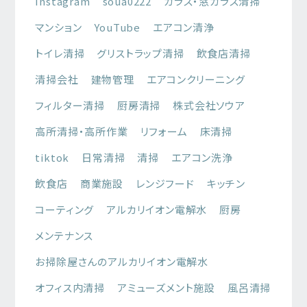
Instagram
soua0222
ガラス・窓ガラス清掃
マンション
YouTube
エアコン清浄
トイレ清掃
グリストラップ清掃
飲食店清掃
清掃会社
建物管理
エアコンクリーニング
フィルター清掃
厨房清掃
株式会社ソウア
高所清掃・高所作業
リフォーム
床清掃
tiktok
日常清掃
清掃
エアコン洗浄
飲食店
商業施設
レンジフード
キッチン
コーティング
アルカリイオン電解水
厨房
メンテナンス
お掃除屋さんのアルカリイオン電解水
オフィス内清掃
アミューズメント施設
風呂清掃