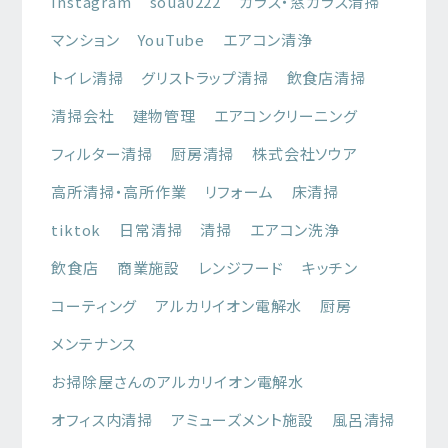
Instagram
soua0222
ガラス・窓ガラス清掃
マンション
YouTube
エアコン清浄
トイレ清掃
グリストラップ清掃
飲食店清掃
清掃会社
建物管理
エアコンクリーニング
フィルター清掃
厨房清掃
株式会社ソウア
高所清掃・高所作業
リフォーム
床清掃
tiktok
日常清掃
清掃
エアコン洗浄
飲食店
商業施設
レンジフード
キッチン
コーティング
アルカリイオン電解水
厨房
メンテナンス
お掃除屋さんのアルカリイオン電解水
オフィス内清掃
アミューズメント施設
風呂清掃