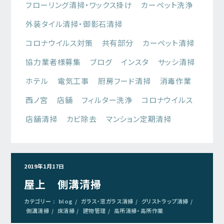
フローリング清掃・ワックス掛け
カーペット洗浄
外装タイル清掃・御影石清掃
コロナウイルス対策
共有部分
カーペット清掃
協力業者様募集
ブログ
インスタ
サッシ清掃
ホテル
電気工事
厨房フード清掃
消毒作業
西ノ宮
店舗
フィルター洗浄
コロナウイルス
店舗清掃
カビ除去
マンション定期清掃
2019年1月17日
屋上 側溝清掃
カテゴリー :
blog
ガラス・窓ガラス清掃
グリストラップ清掃
側溝清掃
床清掃
建物管理
高所清掃・高所作業