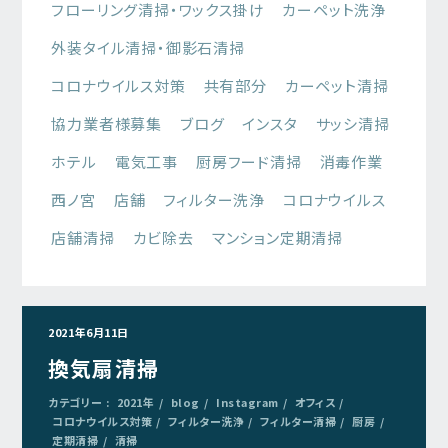
フローリング清掃・ワックス掛け
カーペット洗浄
外装タイル清掃・御影石清掃
コロナウイルス対策
共有部分
カーペット清掃
協力業者様募集
ブログ
インスタ
サッシ清掃
ホテル
電気工事
厨房フード清掃
消毒作業
西ノ宮
店舗
フィルター洗浄
コロナウイルス
店舗清掃
カビ除去
マンション定期清掃
2021年6月11日
換気扇清掃
カテゴリー :
2021年
blog
Instagram
オフィス
コロナウイルス対策
フィルター洗浄
フィルター清掃
厨房
定期清掃
清掃