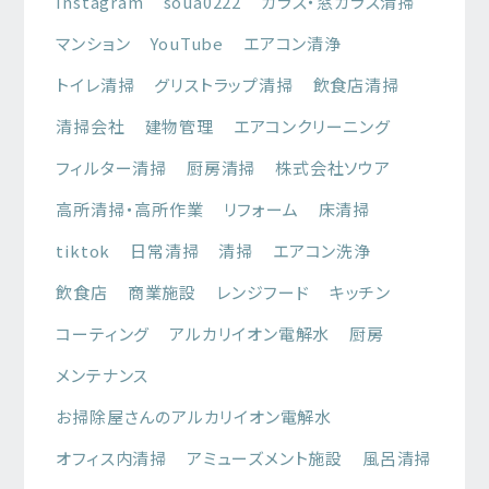
Instagram
soua0222
ガラス・窓ガラス清掃
マンション
YouTube
エアコン清浄
トイレ清掃
グリストラップ清掃
飲食店清掃
清掃会社
建物管理
エアコンクリーニング
フィルター清掃
厨房清掃
株式会社ソウア
高所清掃・高所作業
リフォーム
床清掃
tiktok
日常清掃
清掃
エアコン洗浄
飲食店
商業施設
レンジフード
キッチン
コーティング
アルカリイオン電解水
厨房
メンテナンス
お掃除屋さんのアルカリイオン電解水
オフィス内清掃
アミューズメント施設
風呂清掃