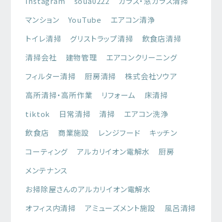
Instagram
soua0222
ガラス・窓ガラス清掃
マンション
YouTube
エアコン清浄
トイレ清掃
グリストラップ清掃
飲食店清掃
清掃会社
建物管理
エアコンクリーニング
フィルター清掃
厨房清掃
株式会社ソウア
高所清掃・高所作業
リフォーム
床清掃
tiktok
日常清掃
清掃
エアコン洗浄
飲食店
商業施設
レンジフード
キッチン
コーティング
アルカリイオン電解水
厨房
メンテナンス
お掃除屋さんのアルカリイオン電解水
オフィス内清掃
アミューズメント施設
風呂清掃