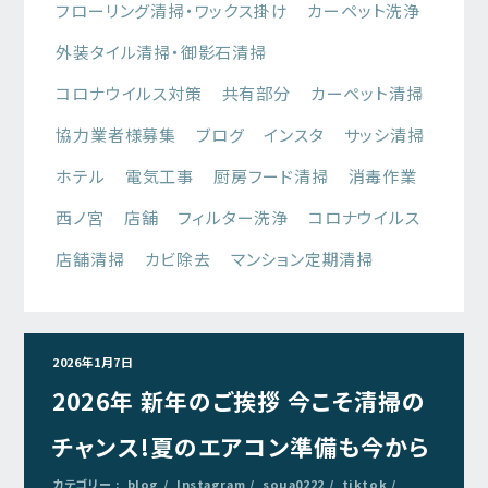
フローリング清掃・ワックス掛け
カーペット洗浄
外装タイル清掃・御影石清掃
コロナウイルス対策
共有部分
カーペット清掃
協力業者様募集
ブログ
インスタ
サッシ清掃
ホテル
電気工事
厨房フード清掃
消毒作業
西ノ宮
店舗
フィルター洗浄
コロナウイルス
店舗清掃
カビ除去
マンション定期清掃
2026年1月7日
2026年 新年のご挨拶 今こそ清掃の
チャンス!夏のエアコン準備も今から
カテゴリー :
blog
Instagram
soua0222
tiktok