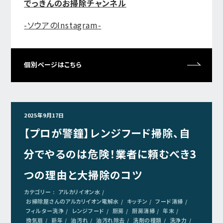
でっきんのお掃除チャンネル
-ソウアのInstagram-
個別ページはこちら
2025年9月17日
【プロが警鐘】レンジフード掃除、自
分でやるのは危険！業者に頼むべき3
つの理由と大掃除のコツ
カテゴリー :
アルカリイオン水
お掃除屋さんのアルカリイオン電解水
キッチン
フード清掃
フィルター洗浄
レンジフード
厨房
厨房清掃
年末
換気扇
新年
油汚れ
油汚れ除去
洗剤の種類
洗浄力