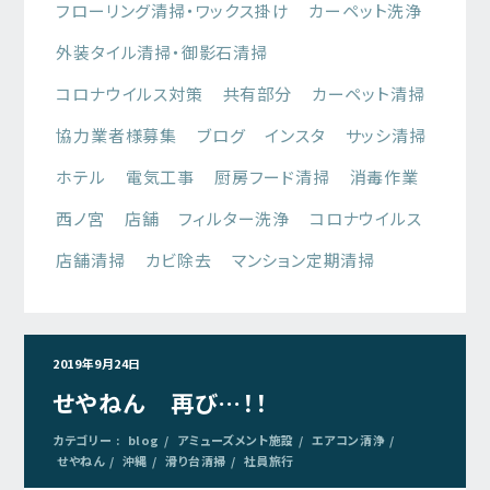
フローリング清掃・ワックス掛け
カーペット洗浄
外装タイル清掃・御影石清掃
コロナウイルス対策
共有部分
カーペット清掃
協力業者様募集
ブログ
インスタ
サッシ清掃
ホテル
電気工事
厨房フード清掃
消毒作業
西ノ宮
店舗
フィルター洗浄
コロナウイルス
店舗清掃
カビ除去
マンション定期清掃
2019年9月24日
せやねん 再び…！！
カテゴリー :
blog
アミューズメント施設
エアコン清浄
せやねん
沖縄
滑り台清掃
社員旅行