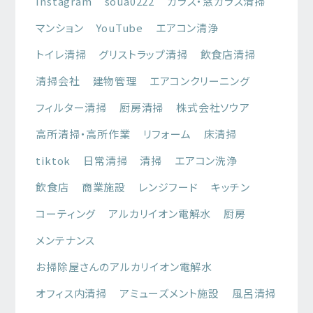
Instagram
soua0222
ガラス・窓ガラス清掃
マンション
YouTube
エアコン清浄
トイレ清掃
グリストラップ清掃
飲食店清掃
清掃会社
建物管理
エアコンクリーニング
フィルター清掃
厨房清掃
株式会社ソウア
高所清掃・高所作業
リフォーム
床清掃
tiktok
日常清掃
清掃
エアコン洗浄
飲食店
商業施設
レンジフード
キッチン
コーティング
アルカリイオン電解水
厨房
メンテナンス
お掃除屋さんのアルカリイオン電解水
オフィス内清掃
アミューズメント施設
風呂清掃