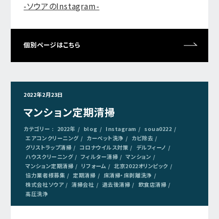
-ソウアのInstagram-
個別ページはこちら
2022年2月23日
マンション定期清掃
カテゴリー :
2022年
blog
Instagram
soua0222
エアコンクリーニング
カーペット洗浄
カビ除去
グリストラップ清掃
コロナウイルス対策
デルフィーノ
ハウスクリーニング
フィルター清掃
マンション
マンション定期清掃
リフォーム
北京2022オリンピック
協力業者様募集
定期清掃
床清掃・床剥離洗浄
株式会社ソウア
清掃会社
退去後清掃
飲食店清掃
高圧洗浄