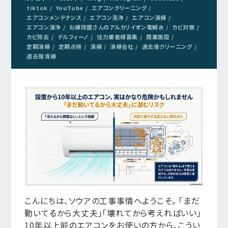
tiktok
YouTube
エアコンクリーニング
エアコンメンテナンス
エアコン洗浄
エアコン清掃
エアコン清浄
お掃除屋さんのアルカリイオン電解水
カビ対策
カビ除去
デルフィーノ
協力業者様募集
商業施設
定期清掃
定期点検
清掃
清掃会社
退去後クリーニング
退去後清掃
こんにちは、ソウアの工事事情へようこそ。 「まだ
動いてるから大丈夫」「壊れてから考えればいい」
10年以上前のエアコンをお使いの方から、こうい