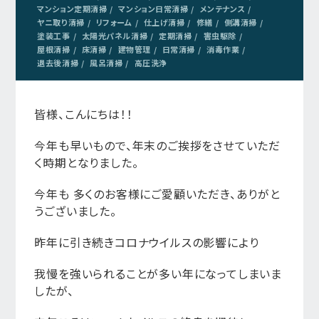
マンション定期清掃
マンション日常清掃
メンテナンス
ヤニ取り清掃
リフォーム
仕上げ清掃
修繕
側溝清掃
塗装工事
太陽光パネル清掃
定期清掃
害虫駆除
屋根清掃
床清掃
建物管理
日常清掃
消毒作業
退去後清掃
風呂清掃
高圧洗浄
皆様、こんにちは！！
今年も早いもので、年末のご挨拶をさせていただ
く時期となりました。
今年も 多くのお客様にご愛顧いただき、ありがと
うございました。
昨年に引き続きコロナウイルスの影響により
我慢を強いられることが多い年になってしまいま
したが、