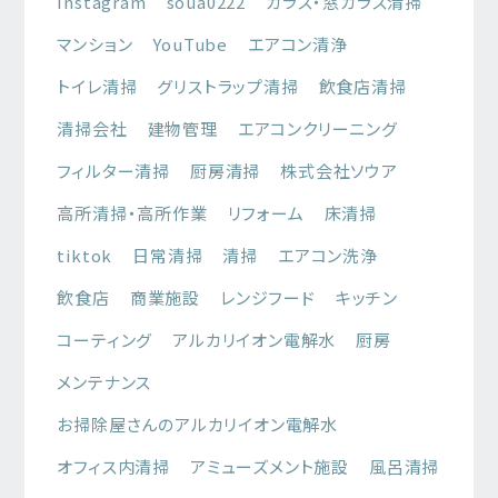
Instagram
soua0222
ガラス・窓ガラス清掃
マンション
YouTube
エアコン清浄
トイレ清掃
グリストラップ清掃
飲食店清掃
清掃会社
建物管理
エアコンクリーニング
フィルター清掃
厨房清掃
株式会社ソウア
高所清掃・高所作業
リフォーム
床清掃
tiktok
日常清掃
清掃
エアコン洗浄
飲食店
商業施設
レンジフード
キッチン
コーティング
アルカリイオン電解水
厨房
メンテナンス
お掃除屋さんのアルカリイオン電解水
オフィス内清掃
アミューズメント施設
風呂清掃