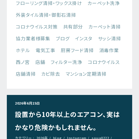
フローリング清掃・ワックス掛け
カーペット洗浄
外装タイル清掃・御影石清掃
コロナウイルス対策
共有部分
カーペット清掃
協力業者様募集
ブログ
インスタ
サッシ清掃
ホテル
電気工事
厨房フード清掃
消毒作業
西ノ宮
店舗
フィルター洗浄
コロナウイルス
店舗清掃
カビ除去
マンション定期清掃
2026年6月15日
設置から10年以上のエアコン、実は
かなり危険かもしれません。
カテゴリー :
2026年
blog
Instagram
soua0222