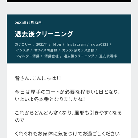
2021年11月23日
退去後クリーニング
カテゴリー :
2021年
blog
Instagram
soua0222
インスタ
オフィス内清掃
ガラス・窓ガラス清掃
フィルター清掃
清掃会社
退去後クリーニング
退去後清掃
皆さん、こんにちは！！
今日は厚手のコートが必要な程寒い1日となり、
いよいよ冬本番となりましたね！
これからどんどん寒くなり、風邪も引きやすくなる
ので
くれぐれもお身体に気をつけてお過ごしください