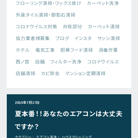
フローリング清掃・ワックス掛け
カーペット洗浄
外装タイル清掃・御影石清掃
コロナウイルス対策
共有部分
カーペット清掃
協力業者様募集
ブログ
インスタ
サッシ清掃
ホテル
電気工事
厨房フード清掃
消毒作業
西ノ宮
店舗
フィルター洗浄
コロナウイルス
店舗清掃
カビ除去
マンション定期清掃
2015年7月17日
夏本番！！あなたのエアコンは大丈夫
ですか？
カテゴリー :
エアコン清浄
ハウスクリーニング