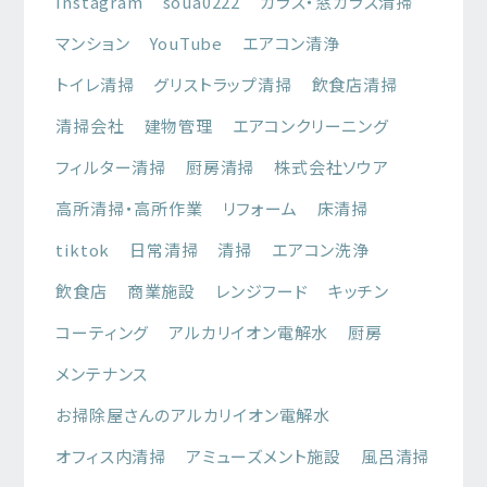
Instagram
soua0222
ガラス・窓ガラス清掃
マンション
YouTube
エアコン清浄
トイレ清掃
グリストラップ清掃
飲食店清掃
清掃会社
建物管理
エアコンクリーニング
フィルター清掃
厨房清掃
株式会社ソウア
高所清掃・高所作業
リフォーム
床清掃
tiktok
日常清掃
清掃
エアコン洗浄
飲食店
商業施設
レンジフード
キッチン
コーティング
アルカリイオン電解水
厨房
メンテナンス
お掃除屋さんのアルカリイオン電解水
オフィス内清掃
アミューズメント施設
風呂清掃