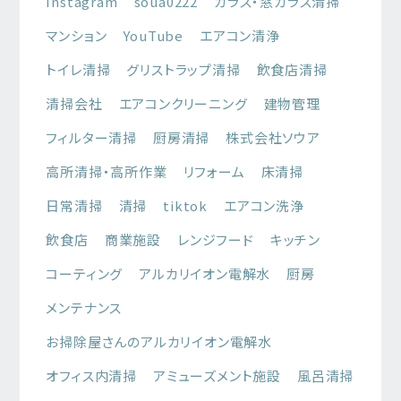
Instagram
soua0222
ガラス・窓ガラス清掃
マンション
YouTube
エアコン清浄
トイレ清掃
グリストラップ清掃
飲食店清掃
清掃会社
エアコンクリーニング
建物管理
フィルター清掃
厨房清掃
株式会社ソウア
高所清掃・高所作業
リフォーム
床清掃
日常清掃
清掃
tiktok
エアコン洗浄
飲食店
商業施設
レンジフード
キッチン
コーティング
アルカリイオン電解水
厨房
メンテナンス
お掃除屋さんのアルカリイオン電解水
オフィス内清掃
アミューズメント施設
風呂清掃