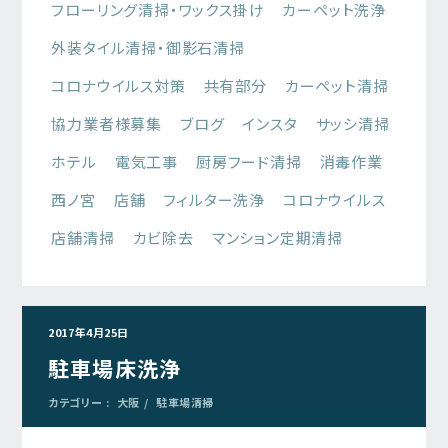
フローリング清掃・ワックス掛け
カーペット洗浄
外装タイル清掃・御影石清掃
コロナウイルス対策
共有部分
カーペット清掃
協力業者様募集
ブログ
インスタ
サッシ清掃
ホテル
電気工事
厨房フード清掃
消毒作業
西ノ宮
店舗
フィルター洗浄
コロナウイルス
店舗清掃
カビ除去
マンション定期清掃
2017年4月25日
駐車場床洗浄
カテゴリー :
大阪
駐車場清掃