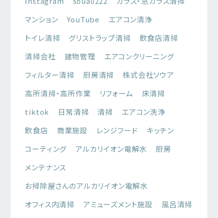
Instagram
soua0222
ガラス・窓ガラス清掃
マンション
YouTube
エアコン清浄
トイレ清掃
グリストラップ清掃
飲食店清掃
清掃会社
建物管理
エアコンクリーニング
フィルター清掃
厨房清掃
株式会社ソウア
高所清掃・高所作業
リフォーム
床清掃
tiktok
日常清掃
清掃
エアコン洗浄
飲食店
商業施設
レンジフード
キッチン
コーティング
アルカリイオン電解水
厨房
メンテナンス
お掃除屋さんのアルカリイオン電解水
オフィス内清掃
アミューズメント施設
風呂清掃