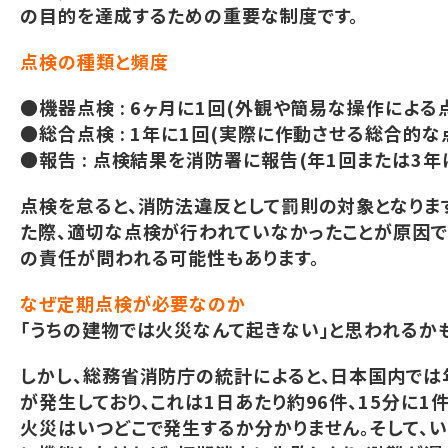
の目的を達成するための重要な制度です。
点検の種類と頻度
●機器点検 : 6ヶ月に1回(外観や簡易な操作による
●総合点検 : 1年に1回(実際に作動させる総合的な
●報告 : 点検結果を消防署に報告(年1回または3年
点検を怠ると、消防法違反として罰則の対象となりま
た際、適切な点検が行われていなかったことが原因
の責任が問われる可能性もあります。
なぜ定期点検が必要なのか
「うちの建物では火災なんて起きない」と思われるか
しかし、総務省消防庁の統計によると、日本国内では年
が発生しており、これは1日あたり約96件、15分に1
火災はいつどこで発生するか分かりません。そして、