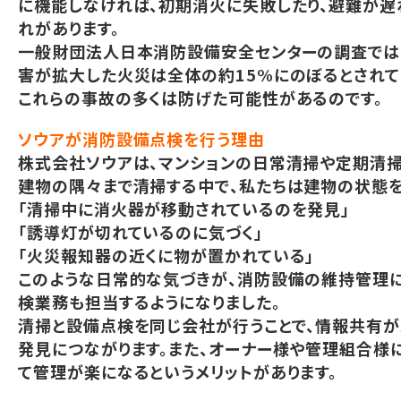
に機能しなければ、初期消火に失敗したり、避難が遅
れがあります。
一般財団法人日本消防設備安全センターの調査では
害が拡大した火災は全体の約15%にのぼるとされて
これらの事故の多くは防げた可能性があるのです。
ソウアが消防設備点検を行う理由
株式会社ソウアは、マンションの日常清掃や定期清掃
建物の隅々まで清掃する中で、私たちは建物の状態を
「清掃中に消火器が移動されているのを発見」
「誘導灯が切れているのに気づく」
「火災報知器の近くに物が置かれている」
このような日常的な気づきが、消防設備の維持管理
検業務も担当するようになりました。
清掃と設備点検を同じ会社が行うことで、情報共有が
発見につながります。また、オーナー様や管理組合様
て管理が楽になるというメリットがあります。