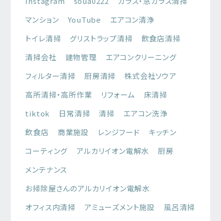
Instagram
soua0222
ガラス・窓ガラス清掃
マンション
YouTube
エアコン清浄
トイレ清掃
グリストラップ清掃
飲食店清掃
清掃会社
建物管理
エアコンクリーニング
フィルター清掃
厨房清掃
株式会社ソウア
高所清掃・高所作業
リフォーム
床清掃
tiktok
日常清掃
清掃
エアコン洗浄
飲食店
商業施設
レンジフード
キッチン
コーティング
アルカリイオン電解水
厨房
メンテナンス
お掃除屋さんのアルカリイオン電解水
オフィス内清掃
アミューズメント施設
風呂清掃