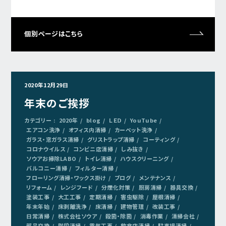
個別ページはこちら
2020年12月29日
年末のご挨拶
カテゴリー :
2020年
blog
ＬＥＤ
YouTube
エアコン洗浄
オフィス内清掃
カーペット洗浄
ガラス・窓ガラス清掃
グリストラップ清掃
コーティング
コロナウイルス
コンビニ店清掃
しみ抜き
ソウアお掃除LABO
トイレ清掃
ハウスクリーニング
バルコニー清掃
フィルター清掃
フローリング清掃・ワックス掛け
ブログ
メンテナンス
リフォーム
レンジフード
分煙化対策
厨房清掃
器具交換
塗装工事
大工工事
定期清掃
害虫駆除
屋根清掃
年末年始
床剥離洗浄
床清掃
建物管理
改装工事
日常清掃
株式会社ソウア
殺菌・除菌
消毒作業
清掃会社
部品交換
階段清掃
電気工事
飲食店清掃
駐車場清掃