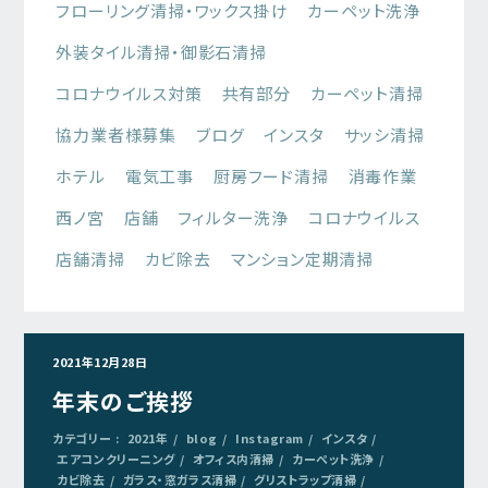
フローリング清掃・ワックス掛け
カーペット洗浄
外装タイル清掃・御影石清掃
コロナウイルス対策
共有部分
カーペット清掃
協力業者様募集
ブログ
インスタ
サッシ清掃
ホテル
電気工事
厨房フード清掃
消毒作業
西ノ宮
店舗
フィルター洗浄
コロナウイルス
店舗清掃
カビ除去
マンション定期清掃
2021年12月28日
年末のご挨拶
カテゴリー :
2021年
blog
Instagram
インスタ
エアコンクリーニング
オフィス内清掃
カーペット洗浄
カビ除去
ガラス・窓ガラス清掃
グリストラップ清掃