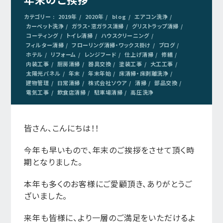
カテゴリー :
2019年
2020年
blog
エアコン洗浄
カーペット洗浄
ガラス・窓ガラス清掃
グリストラップ清掃
コーティング
トイレ清掃
ハウスクリーニング
フィルター清掃
フローリング清掃・ワックス掛け
ブログ
ホテル
リフォーム
レンジフード
仕上げ清掃
修繕
内装工事
厨房清掃
器具交換
塗装工事
大工工事
太陽光パネル
年末
年末年始
床清掃・床剥離洗浄
建物管理
日常清掃
株式会社ソウア
清掃
部品交換
電気工事
飲食店清掃
駐車場清掃
高圧洗浄
皆さん、こんにちは！！
今年も早いもので、年末のご挨拶をさせて頂く時
期となりました。
本年も多くのお客様にご愛顧頂き、ありがとうご
ざいました。
来年も皆様に、より一層のご満足をいただけるよ