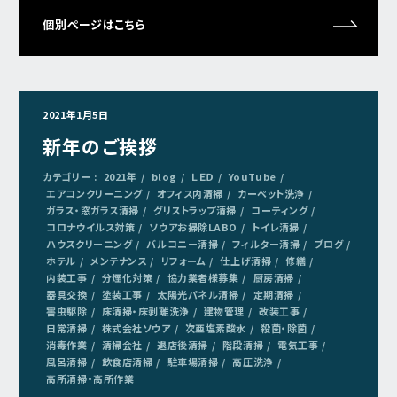
個別ページはこちら
2021年1月5日
新年のご挨拶
カテゴリー :
2021年
blog
ＬＥＤ
YouTube
エアコンクリーニング
オフィス内清掃
カーペット洗浄
ガラス・窓ガラス清掃
グリストラップ清掃
コーティング
コロナウイルス対策
ソウアお掃除LABO
トイレ清掃
ハウスクリーニング
バルコニー清掃
フィルター清掃
ブログ
ホテル
メンテナンス
リフォーム
仕上げ清掃
修繕
内装工事
分煙化対策
協力業者様募集
厨房清掃
器具交換
塗装工事
太陽光パネル清掃
定期清掃
害虫駆除
床清掃・床剥離洗浄
建物管理
改装工事
日常清掃
株式会社ソウア
次亜塩素酸水
殺菌・除菌
消毒作業
清掃会社
退店後清掃
階段清掃
電気工事
風呂清掃
飲食店清掃
駐車場清掃
高圧洗浄
高所清掃・高所作業