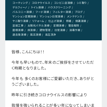
コーティング
コロナウイルス
コンビニ店清掃
シミ取り
デルフィーノ
トイレ清掃
ハウスクリーニング
バルコニー清掃
フード清掃
フィルター清掃
ブログ
マンション定期清掃
マンション日常清掃
メンテナンス
ヤニ取り清掃
リフォーム
仕上げ清掃
修繕
側溝清掃
塗装工事
太陽光パネル清掃
定期清掃
害虫駆除
屋根清掃
床清掃
建物管理
日常清掃
消毒作業
退去後清掃
風呂清掃
高圧洗浄
皆様、こんにちは！！
今年も早いもので、年末のご挨拶をさせていただ
く時期となりました。
今年も 多くのお客様にご愛顧いただき、ありがと
うございました。
昨年に引き続きコロナウイルスの影響により
我慢を強いられることが多い年になってしまいま