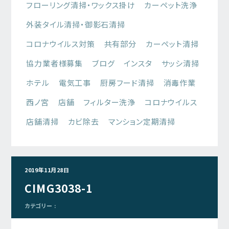
フローリング清掃・ワックス掛け
カーペット洗浄
外装タイル清掃・御影石清掃
コロナウイルス対策
共有部分
カーペット清掃
協力業者様募集
ブログ
インスタ
サッシ清掃
ホテル
電気工事
厨房フード清掃
消毒作業
西ノ宮
店舗
フィルター洗浄
コロナウイルス
店舗清掃
カビ除去
マンション定期清掃
2019年11月28日
CIMG3038-1
カテゴリー :