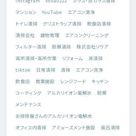
Instagram
soua0222
ガラス・窓ガラス清掃
マンション
YouTube
エアコン清浄
トイレ清掃
グリストラップ清掃
飲食店清掃
清掃会社
建物管理
エアコンクリーニング
フィルター清掃
厨房清掃
株式会社ソウア
高所清掃・高所作業
リフォーム
床清掃
tiktok
日常清掃
清掃
エアコン洗浄
飲食店
商業施設
レンジフード
キッチン
コーティング
アルカリイオン電解水
厨房
メンテナンス
お掃除屋さんのアルカリイオン電解水
オフィス内清掃
アミューズメント施設
風呂清掃