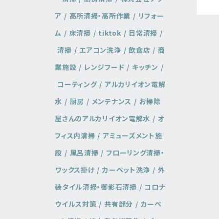
ア
高所清掃・高所作業
リフォー
ム
床清掃
tiktok
日常清掃
清掃
エアコン洗浄
飲食店
商
業施設
レンジフード
キッチン
コーティング
アルカリイオン電解
水
厨房
メンテナンス
お掃除
屋さんのアルカリイオン電解水
オ
フィス内清掃
アミューズメント施
設
風呂清掃
フローリング清掃・
ワックス掛け
カーペット洗浄
外
装タイル清掃・御影石清掃
コロナ
ウイルス対策
共有部分
カーペ