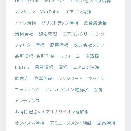
Instagram
soua0222
ガラス・窓ガラス清掃
マンション
YouTube
エアコン清浄
トイレ清掃
グリストラップ清掃
飲食店清掃
清掃会社
建物管理
エアコンクリーニング
フィルター清掃
厨房清掃
株式会社ソウア
高所清掃・高所作業
リフォーム
床清掃
tiktok
日常清掃
清掃
エアコン洗浄
飲食店
商業施設
レンジフード
キッチン
コーティング
アルカリイオン電解水
厨房
メンテナンス
お掃除屋さんのアルカリイオン電解水
オフィス内清掃
アミューズメント施設
風呂清掃