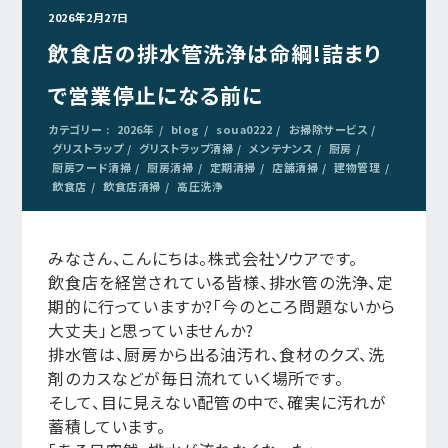
2026年2月27日
飲食店の排水管洗浄は命綱!詰まり
で営業停止になる前に
カテゴリー :
2026年
blog
soua0222
お掃除サービス
グリストラップ
グリストラップ清掃
メンテナンス
厨房
厨房フード清掃
厨房清掃
定期清掃
店舗清掃
建物管理
飲食店
飲食店清掃
高圧洗浄
みなさん、こんにちは。株式会社ソウアです。
飲食店を経営されている皆様、排水管の洗浄、定
期的に行っていますか?「今のところ問題ないから
大丈夫」と思っていませんか?
排水管は、厨房から出る油汚れ、食材のクズ、洗
剤のカスなどが毎日流れていく場所です。
そして、目に見えない配管の中で、確実に汚れが
蓄積しています。