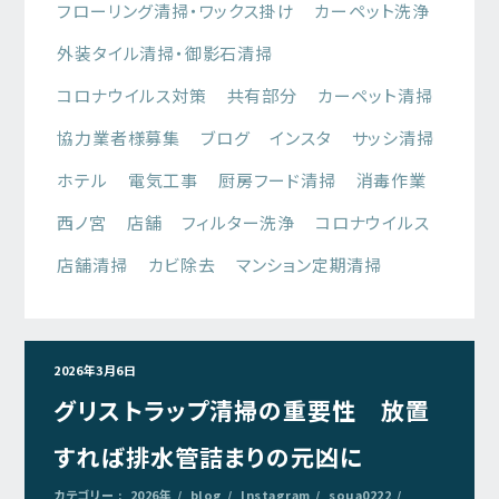
フローリング清掃・ワックス掛け
カーペット洗浄
外装タイル清掃・御影石清掃
コロナウイルス対策
共有部分
カーペット清掃
協力業者様募集
ブログ
インスタ
サッシ清掃
ホテル
電気工事
厨房フード清掃
消毒作業
西ノ宮
店舗
フィルター洗浄
コロナウイルス
店舗清掃
カビ除去
マンション定期清掃
2026年3月6日
グリストラップ清掃の重要性 放置
すれば排水管詰まりの元凶に
カテゴリー :
2026年
blog
Instagram
soua0222