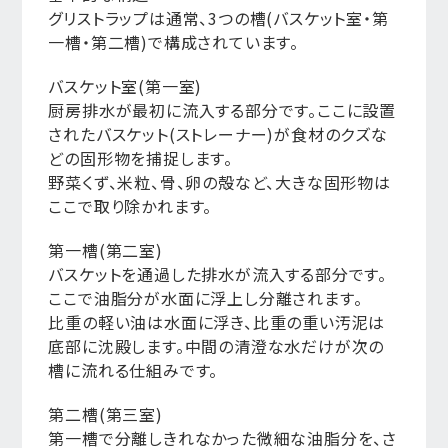
グリストラップは通常、3つの槽(バスケット室・第
一槽・第二槽)で構成されています。
バスケット室(第一室)
厨房排水が最初に流入する部分です。ここに設置
されたバスケット(ストレーナー)が食材のクズな
どの固形物を捕捉します。
野菜くず、米粒、骨、卵の殻など、大きな固形物は
ここで取り除かれます。
第一槽(第二室)
バスケットを通過した排水が流入する部分です。
ここで油脂分が水面に浮上し分離されます。
比重の軽い油は水面に浮き、比重の重い汚泥は
底部に沈殿します。中間の清澄な水だけが次の
槽に流れる仕組みです。
第二槽(第三室)
第一槽で分離しきれなかった微細な油脂分を、さ