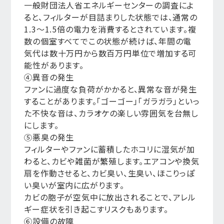
一般財団法人省エネルギーセンターの調査によ
ると、フィルターが目詰まりした状態では、通常の
1.3〜1.5倍の電力を消費するとされています。複
数の個室すべてでこの状態が続けば、年間の電
気代は数十万円から数百万円単位で増加する可
能性があります。
④異音の発生
ファンに過度な負荷がかかると、異常な音が発生
することがあります。「ゴーゴー」「ガラガラ」といっ
た不快な音は、カラオケの楽しい雰囲気を台無し
にします。
⑤悪臭の発生
フィルターやファンに蓄積したホコリに湿気が加
わると、カビや雑菌が繁殖します。エアコンや換気
扇を作動させると、カビ臭い、生臭い、ほこりっぽ
い臭いが室内に広がります。
カビの胞子が空気中に放出されることで、アレル
ギー症状を引き起こすリスクもあります。
⑥設備の故障