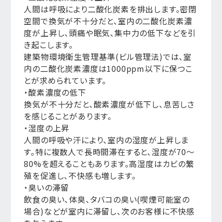
人間は呼吸により二酸化炭素を排出します。密閉
空間で換気が不十分だと、室内の二酸化炭素濃
度が上昇し、頭痛や眠気、集中力の低下などを引
き起こします。
建築物環境衛生管理基準(ビル管理法)では、室
内の二酸化炭素濃度は1000ppm以下に保つこ
とが求められています。
・酸素濃度の低下
換気が不十分だと、酸素濃度が低下し、息苦しさ
を感じることがあります。
・湿度の上昇
人間の呼吸や汗により、室内の湿度が上昇しま
す。特に複数人で長時間滞在すると、湿度が70〜
80%を超えることもあります。高湿度はカビの繁
殖を促進し、不快感も増します。
・臭いの滞留
飲食の臭い、体臭、タバコの臭い(喫煙可能室の
場合)などが室内に滞留し、次のお客様に不快感