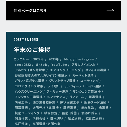
個別ページはこちら
2022年12月29日
年末のご挨拶
カテゴリー :
2022年
2023年
blog
Instagram
soua0222
tiktok
YouTube
アルカリイオン水
アルカリイオン電解水
エアコンクリーニング
オフィス内清掃
お掃除屋さんのアルカリイオン電解水
カーペット洗浄
ガラス・窓ガラス清掃
グリストラップ清掃
コーティング
コロナウイルス対策
シミ取り
デルフィーノ
トイレ清掃
ハウスクリーニング
フィルター洗浄
マンション定期清掃
マンション日常清掃
メンテナンス
リフォーム
側溝清掃
内装工事
協力業者様募集
原状回復工事
厨房フード清掃
厨房清掃
太陽光パネル清掃
屋根清掃
年末年始
床清掃
抗菌コーティング
植栽剪定
殺菌・除菌
油汚れ除去
消毒作業
清掃会社
白木洗い
風呂清掃
飲食店清掃
高圧洗浄
高所清掃・高所作業