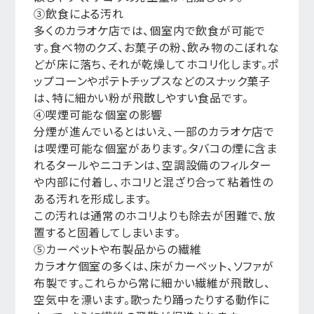
③飲食による汚れ
多くのカラオケ店では、個室内で飲食が可能で
す。食べ物のクズ、お菓子の粉、飲み物のこぼれな
どが床に落ち、それが乾燥してホコリ化します。ポ
ップコーンやポテトチップスなどのスナック菓子
は、特に細かい粉が飛散しやすい食品です。
④喫煙可能な個室の影響
分煙が進んでいるとはいえ、一部のカラオケ店で
は喫煙可能な個室があります。タバコの煙に含ま
れるタールやニコチンは、空調設備のフィルター
や内部に付着し、ホコリと混ざり合って粘着性の
ある汚れを形成します。
この汚れは通常のホコリよりも除去が困難で、放
置すると固着してしまいます。
⑤カーペットや布製品からの繊維
カラオケ個室の多くは、床がカーペット、ソファが
布製です。これらから常に細かい繊維が飛散し、
空気中を漂います。歌ったり踊ったりする動作に