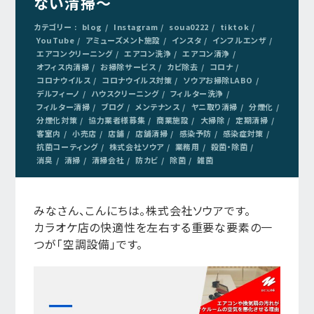
ない清掃～
カテゴリー :
blog
Instagram
soua0222
tiktok
YouTube
アミューズメント施設
インスタ
インフルエンザ
エアコンクリーニング
エアコン洗浄
エアコン清浄
オフィス内清掃
お掃除サービス
カビ除去
コロナ
コロナウイルス
コロナウイルス対策
ソウアお掃除LABO
デルフィーノ
ハウスクリーニング
フィルター洗浄
フィルター清掃
ブログ
メンテナンス
ヤニ取り清掃
分煙化
分煙化対策
協力業者様募集
商業施設
大掃除
定期清掃
客室内
小売店
店舗
店舗清掃
感染予防
感染症対策
抗菌コーティング
株式会社ソウア
業務用
殺菌・除菌
消臭
清掃
清掃会社
防カビ
除菌
雑菌
みなさん、こんにちは。株式会社ソウアです。
カラオケ店の快適性を左右する重要な要素の一
つが「空調設備」です。