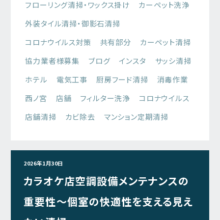
フローリング清掃・ワックス掛け
カーペット洗浄
外装タイル清掃・御影石清掃
コロナウイルス対策
共有部分
カーペット清掃
協力業者様募集
ブログ
インスタ
サッシ清掃
ホテル
電気工事
厨房フード清掃
消毒作業
西ノ宮
店舗
フィルター洗浄
コロナウイルス
店舗清掃
カビ除去
マンション定期清掃
2026年1月30日
カラオケ店空調設備メンテナンスの
重要性～個室の快適性を支える見え