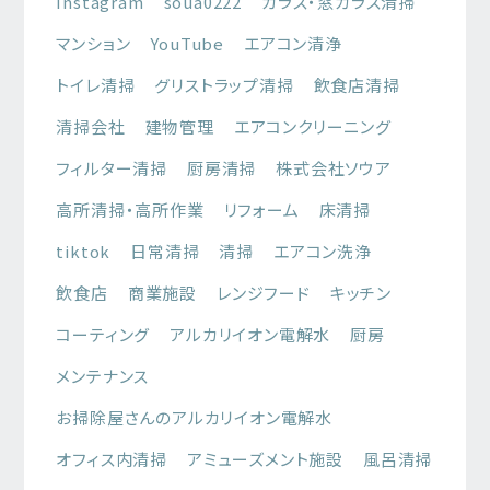
Instagram
soua0222
ガラス・窓ガラス清掃
マンション
YouTube
エアコン清浄
トイレ清掃
グリストラップ清掃
飲食店清掃
清掃会社
建物管理
エアコンクリーニング
フィルター清掃
厨房清掃
株式会社ソウア
高所清掃・高所作業
リフォーム
床清掃
tiktok
日常清掃
清掃
エアコン洗浄
飲食店
商業施設
レンジフード
キッチン
コーティング
アルカリイオン電解水
厨房
メンテナンス
お掃除屋さんのアルカリイオン電解水
オフィス内清掃
アミューズメント施設
風呂清掃