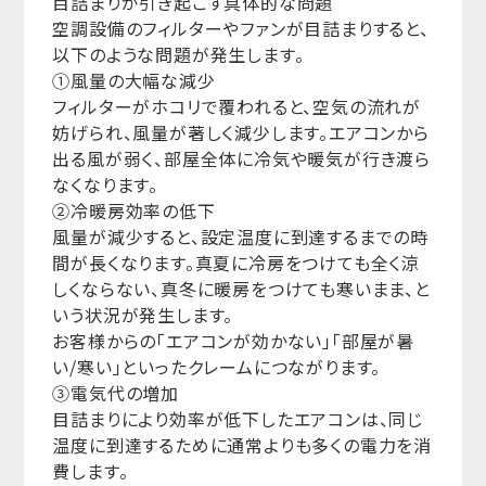
目詰まりが引き起こす具体的な問題
空調設備のフィルターやファンが目詰まりすると、
以下のような問題が発生します。
①風量の大幅な減少
フィルターがホコリで覆われると、空気の流れが
妨げられ、風量が著しく減少します。エアコンから
出る風が弱く、部屋全体に冷気や暖気が行き渡ら
なくなります。
②冷暖房効率の低下
風量が減少すると、設定温度に到達するまでの時
間が長くなります。真夏に冷房をつけても全く涼
しくならない、真冬に暖房をつけても寒いまま、と
いう状況が発生します。
お客様からの「エアコンが効かない」「部屋が暑
い/寒い」といったクレームにつながります。
③電気代の増加
目詰まりにより効率が低下したエアコンは、同じ
温度に到達するために通常よりも多くの電力を消
費します。